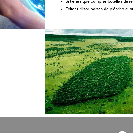
Si tienes que comprar botellas des
Evitar utilizar bolsas de plástico cu
F