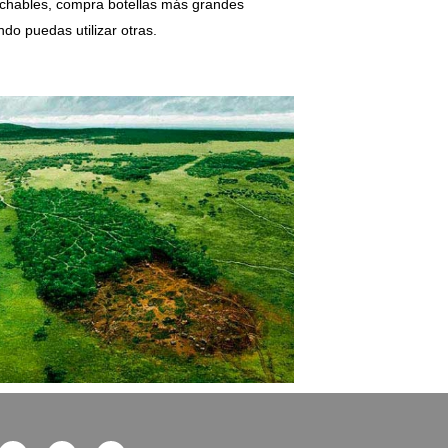
echables, compra botellas más grandes
ando puedas utilizar otras.
T
Y
I